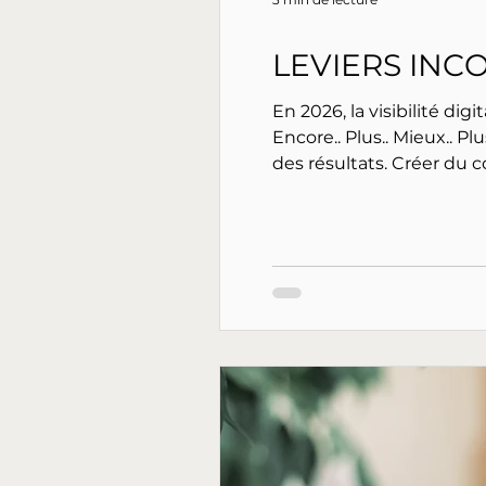
LEVIERS INC
En 2026, la visibilité dig
Encore.. Plus.. Mieux.. Plus souvent.. Résultat : beaucoup de créateurs et de ma
des résultats. Créer du contenu ne devrait pas être une course, mais un système. Et un bon système est soutenable,
cohérent et stratégique.