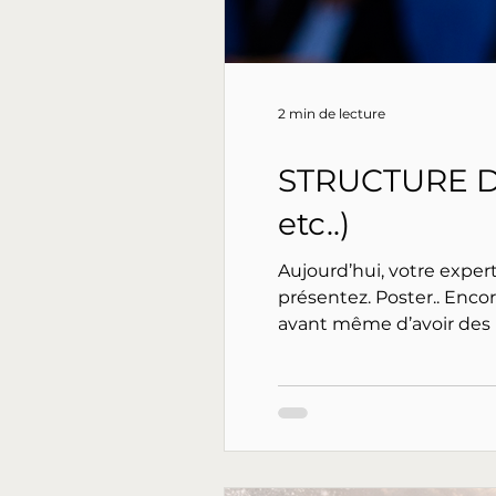
2 min de lecture
STRUCTURE DE 
etc..)
Aujourd’hui, votre exper
présentez. Poster.. Encore.. Plus.. Mieux.. Plus souv
avant même d’avoir des résultats. Créer du contenu ne devrait pas être une cou
système est soutenable,