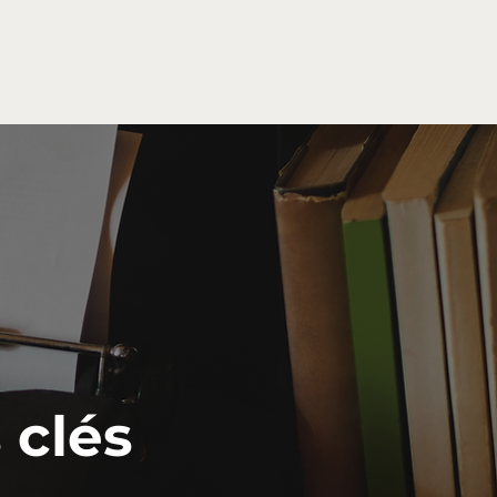
G
 clés