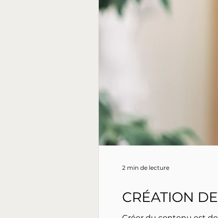
2 min de lecture
CRÉATION D
Créer du contenu est devenu une injonction perm