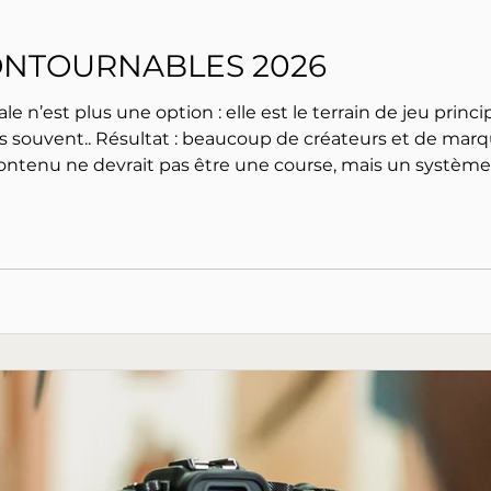
ONTOURNABLES 2026
itale n’est plus une option : elle est le terrain de jeu pri
rques s’épuisent… avant même d’avoir