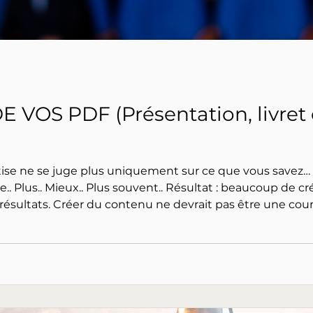
VOS PDF (Présentation, livret 
tise ne se juge plus uniquement sur ce que vous savez… 
ent.. Résultat : beaucoup de créateurs et de marques s’épuisent…
rse, mais un système. Et un bon
 cohérent et stratégique.